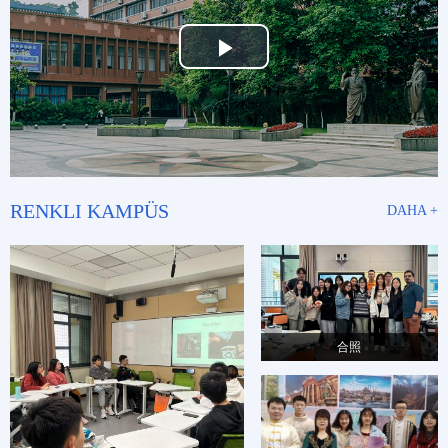
Play
Video
RENKLI KAMPÜS
DAHA +
合照